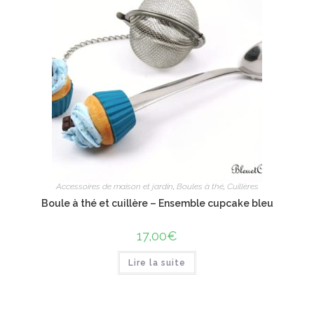
options
peuvent
être
choisies
sur
la
page
du
produit
Accessoires de maison et jardin
,
Boules à thé
,
Cuillères
Boule à thé et cuillère – Ensemble cupcake bleu
17,00
€
Lire la suite