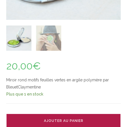
20,00
€
Miroir rond motifs feuilles vertes en argile polymère par
BleuetClaymentine
Plus que 1 en stock
quantité
de
AJOUTER AU PANIER
Miroir