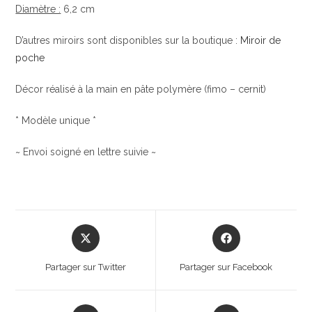
Diamètre :
6,2 cm
D’autres miroirs sont disponibles sur la boutique :
Miroir de
poche
Décor réalisé à la main en pâte polymère (fimo – cernit)
* Modèle unique *
~ Envoi soigné en lettre suivie ~
Opens
Opens
in
in
a
a
Partager sur Twitter
Partager sur Facebook
new
new
window
window
Opens
Opens