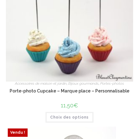
Accessoires de maison et jardin
,
Bijoux gourmands
,
Portes-photos
Porte-photo Cupcake – Marque place – Personnalisable
11,50
€
Ce
Choix des options
produit
a
plusieurs
variations.
Vendu !
Les
ÉPUISÉ