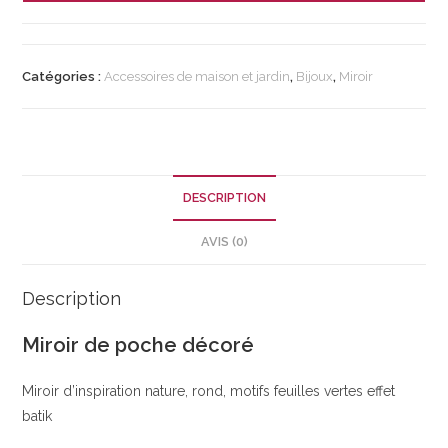
de
poche
feuilles
Catégories :
Accessoires de maison et jardin
,
Bijoux
,
Miroir
vertes
-
Miroir
rond
DESCRIPTION
décoré
AVIS (0)
Description
Miroir de poche décoré
Miroir d’inspiration nature, rond, motifs feuilles vertes effet
batik