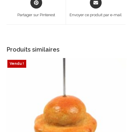
in
in
a
a
Partager sur Pinterest
Envoyer ce produit par e-mail
new
new
window
window
Produits similaires
Vendu !
ÉPUISÉ