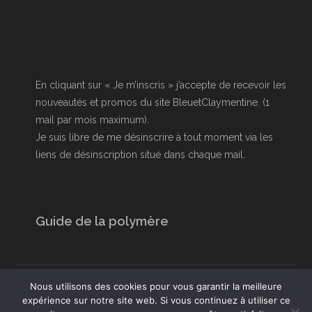
En cliquant sur « Je m’inscris » j’accepte de recevoir les
nouveautés et promos du site BleuetClaymentine. (1
mail par mois maximum).
Je suis libre de me désinscrire à tout moment via les
liens de désinscription situé dans chaque mail.
Guide de la polymère
Conditions générales de vente
Livraison et retour
Nous utilisons des cookies pour vous garantir la meilleure
Paiement
Mentions légales
expérience sur notre site web. Si vous continuez à utiliser ce