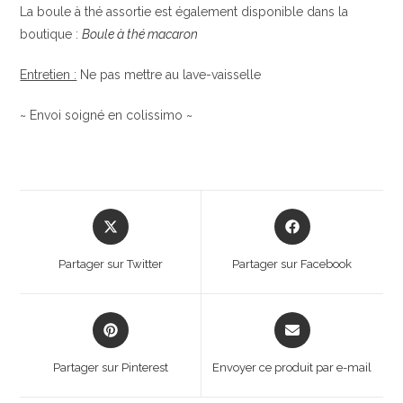
La boule à thé assortie est également disponible dans la
boutique :
Boule à thé macaron
Entretien :
Ne pas mettre au lave-vaisselle
~ Envoi soigné en colissimo ~
Opens
Opens
in
in
a
a
Partager sur Twitter
Partager sur Facebook
new
new
window
window
Opens
Opens
in
in
a
a
Partager sur Pinterest
Envoyer ce produit par e-mail
new
new
window
window