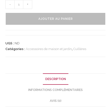
quantité
-
+
de
Cuillère
AJOUTER AU PANIER
Macaron
-
Cuillères
à
UGS :
ND
dessert
Catégories :
Accessoires de maison et jardin
,
Cuillères
personnalisables
DESCRIPTION
INFORMATIONS COMPLÉMENTAIRES
AVIS (0)