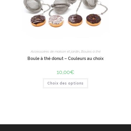
Accessoires de maison et jardin
,
Boules à thé
Boule à thé donut – Couleurs au choix
10,00
€
Ce
Choix des options
produit
a
plusieurs
variations.
Les
options
peuvent
être
choisies
sur
la
page