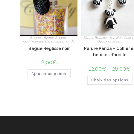
Bagues
,
Bijoux
,
Bagues
Bijoux
,
Boucles d'oreilles
,
Collie
gourmandes
,
Bijoux gourmands
Bijoux animaux
Bague Réglisse noir
Parure Panda – Collier e
boucles d’oreille
8,00
€
12,00
€
–
26,00
€
Ajouter au panier
Choix des options