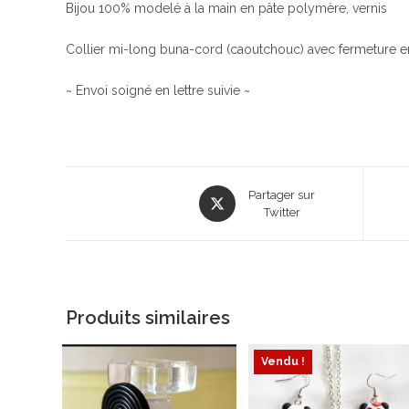
Bijou 100% modelé à la main en pâte polymère, vernis
Collier mi-long buna-cord (caoutchouc) avec fermeture e
~ Envoi soigné en lettre suivie ~
Opens
Partager sur
in
Twitter
a
new
window
Produits similaires
Vendu !
ÉPUISÉ