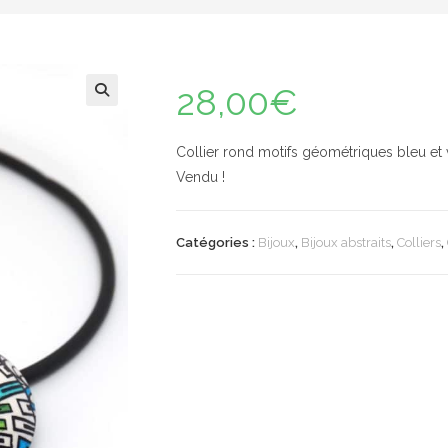
28,00
€
🔍
Collier rond motifs géométriques bleu et
Vendu !
Catégories :
Bijoux
,
Bijoux abstraits
,
Colliers
,