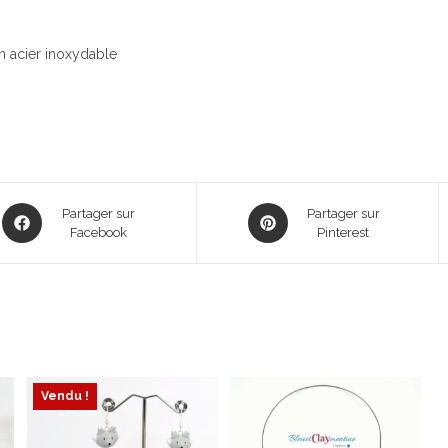
n acier inoxydable
Opens
Opens
Partager sur
Partager sur
in
Facebook
in
Pinterest
a
a
new
new
window
window
Vendu !
ÉPUISÉ