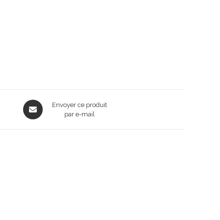
Opens
Envoyer ce produit
in
par e-mail
a
new
window