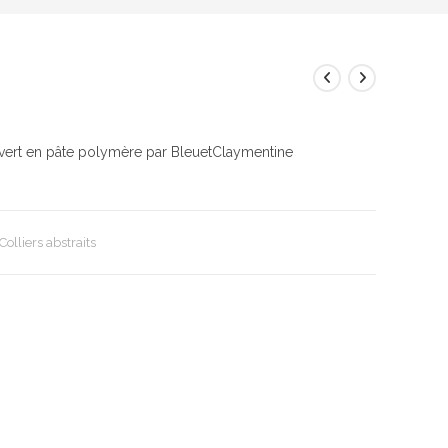
 vert en pâte polymère par BleuetClaymentine
Colliers abstraits