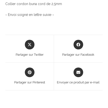
Collier cordon buna cord de 2,5mm
~ Envoi soigné en lettre suivie ~
Opens
Opens
in
in
a
a
Partager sur Twitter
Partager sur Facebook
new
new
window
window
Opens
Opens
in
in
a
a
Partager sur Pinterest
Envoyer ce produit par e-mail
new
new
window
window