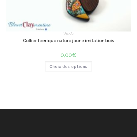
Vendu
Collier féerique nature jaune imitation bois
0,00
€
Ce
Choix des options
produit
a
plusieurs
variations.
Les
options
peuvent
être
choisies
sur
la
page
du
produit