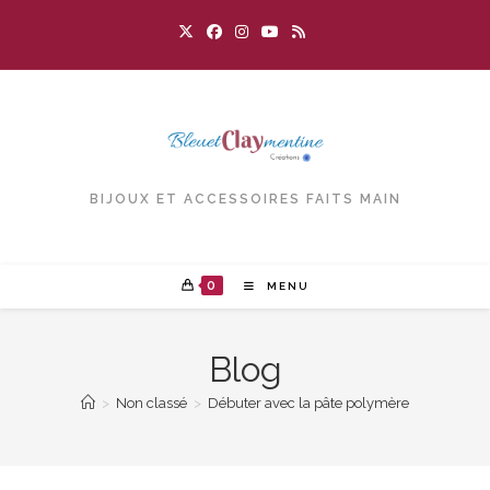
Skip
to
content
BIJOUX ET ACCESSOIRES FAITS MAIN
0
MENU
Blog
>
Non classé
>
Débuter avec la pâte polymère