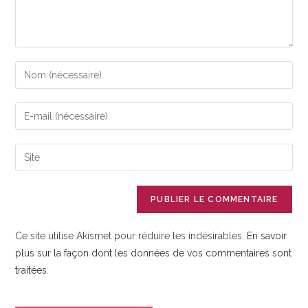
Enter
your
name
Enter
or
your
username
email
Saisir
to
address
l’URL
comment
to
de
comment
votre
site
Ce site utilise Akismet pour réduire les indésirables.
En savoir
(facultatif)
plus sur la façon dont les données de vos commentaires sont
traitées
.